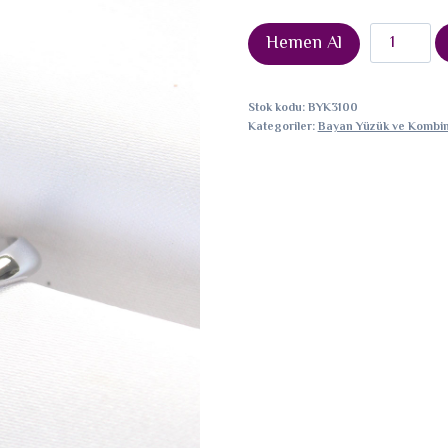
Yassı
Hemen Al
Silver
Renk
Stok kodu:
BYK3100
Ayarlanabil
Kategoriler:
Bayan Yüzük ve Kombin
Yüzük
adet