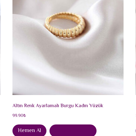
Altın Renk Ayarlamalı Burgu Kadın Yüzük
99.90
₺
Hemen Al
Sepete Ekle