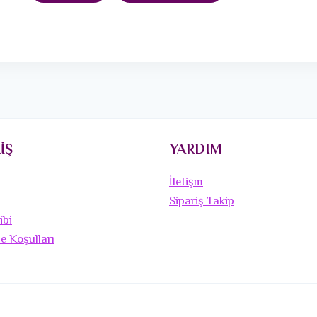
İŞ
YARDIM
İletişm
Sipariş Takip
ibi
de Koşulları