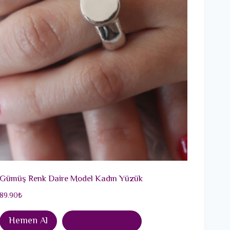
Gümüş Renk Daire Model Kadın Yüzük
89.90
₺
Hemen Al
Sepete Ekle