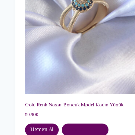
Gold Renk Nazar Boncuk Model Kadın Yüzük
119.90
₺
Hemen Al
Sepete Ekle