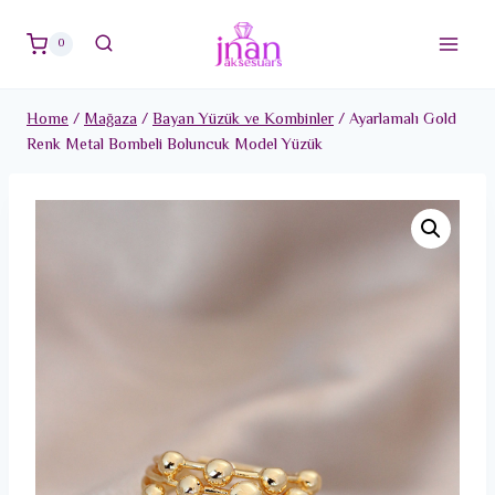
Skip
to
0
content
Home
/
Mağaza
/
Bayan Yüzük ve Kombinler
/
Ayarlamalı Gold
Renk Metal Bombeli Boluncuk Model Yüzük