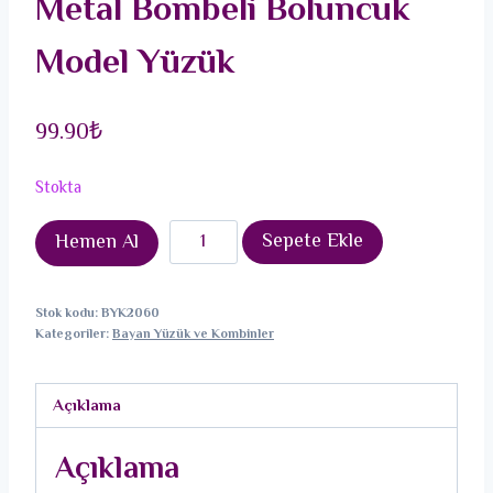
Metal Bombeli Boluncuk
Model Yüzük
99.90
₺
Stokta
Ayarlamalı
Sepete Ekle
Hemen Al
Gold
Renk
Stok kodu:
BYK2060
Metal
Kategoriler:
Bayan Yüzük ve Kombinler
Bombeli
Boluncuk
Açıklama
Model
Yüzük
Açıklama
adet