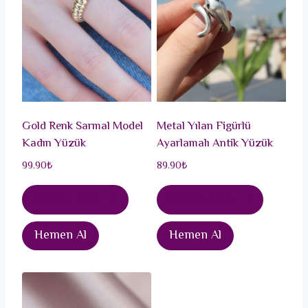
Gold Renk Sarmal Model
Metal Yılan Figürlü
Kadın Yüzük
Ayarlamalı Antik Yüzük
99.90
₺
89.90
₺
Sepete Ekle
Sepete Ekle
Hemen Al
Hemen Al