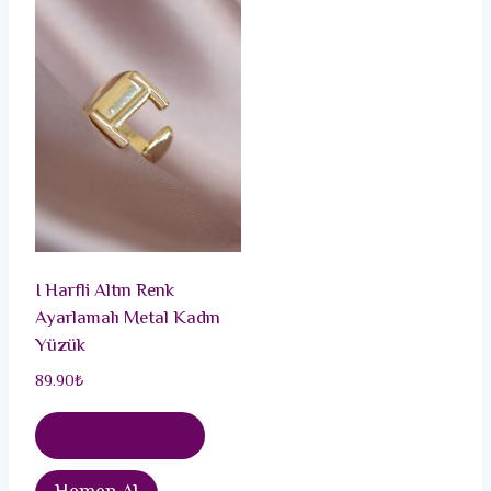
I Harfli Altın Renk
Ayarlamalı Metal Kadın
Yüzük
89.90
₺
Sepete Ekle