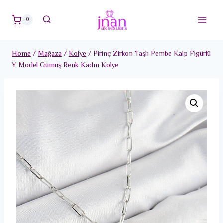
Skip
to
0
content
Home
/
Mağaza
/
Kolye
/
Pirinç Zirkon Taşlı Pembe Kalp Figürlü
Y Model Gümüş Renk Kadın Kolye