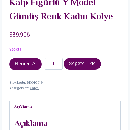
Kalp Figürlü Y Model
Gümüş Renk Kadın Kolye
339.90
₺
Stokta
Pirinç
Sepete Ekle
Hemen Al
Zirkon
Taşlı
Stok kodu:
BKO10319
Pembe
Kategoriler:
Kolye
Kalp
Figürlü
Açıklama
Y
Model
Açıklama
Gümüş