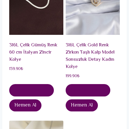
316L Çelik Gümüş Renk
316L Çelik Gold Renk
60 cm İtalyan Zincir
Zirkon Taşlı Kalp Model
Kolye
Sonsuzluk Detay Kadın
Kolye
139.90
₺
199.90
₺
Sepete Ekle
Sepete Ekle
Hemen Al
Hemen Al