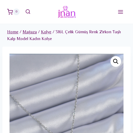
Skip
to
0
content
Home
/
Mağaza
/
Kolye
/
316L Çelik Gümüş Renk Zirkon Taşlı
Kalp Model Kadın Kolye