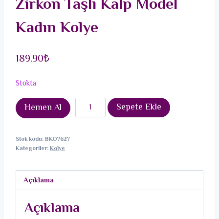
Zirkon Taşlı Kalp Model
Kadın Kolye
189.90
₺
Stokta
316L
Sepete Ekle
Hemen Al
Çelik
Gümüş
Stok kodu:
BKO7627
Renk
Kategoriler:
Kolye
Zirkon
Taşlı
Açıklama
Kalp
Model
Açıklama
Kadın