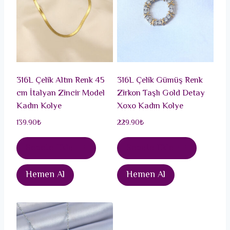
316L Çelik Altın Renk 45
316L Çelik Gümüş Renk
cm İtalyan Zincir Model
Zirkon Taşlı Gold Detay
Kadın Kolye
Xoxo Kadın Kolye
139.90
₺
229.90
₺
Sepete Ekle
Sepete Ekle
Hemen Al
Hemen Al