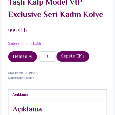
Taşlı Kalp Model VIP
Exclusive Seri Kadın Kolye
999.90
₺
Sadece 2 adet kaldı
Pirinç
Sepete Ekle
Hemen Al
Mix
Renk
Stok kodu:
BKO9545
Zirkon
Kategoriler:
Kolye
Taşlı
Kalp
Açıklama
Model
VIP
Açıklama
Exclusive