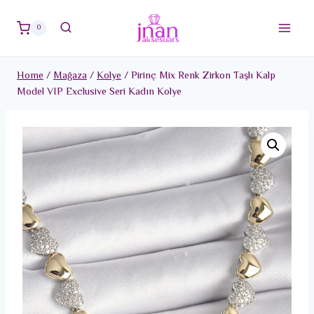
Skip
to
0
content
Home
/
Mağaza
/
Kolye
/
Pirinç Mix Renk Zirkon Taşlı Kalp
Model VIP Exclusive Seri Kadın Kolye