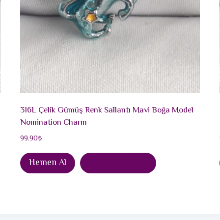
316L Çelik Gümüş Renk Sallantı Mavi Boğa Model
Nomination Charm
99.90
₺
Hemen Al
Sepete Ekle