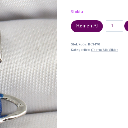
Stokta
316L
Hemen Al
Çelik
Sallantılı
Stok kodu:
BC1470
Satürn
Kategoriler:
Charm Bileklikler
Model
Gümüş
Renk
Nominatio
Charm
adet