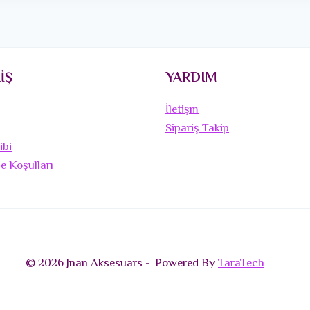
İŞ
YARDIM
İletişm
Sipariş Takip
ibi
de Koşulları
© 2026 Jnan Aksesuars - Powered By
TaraTech