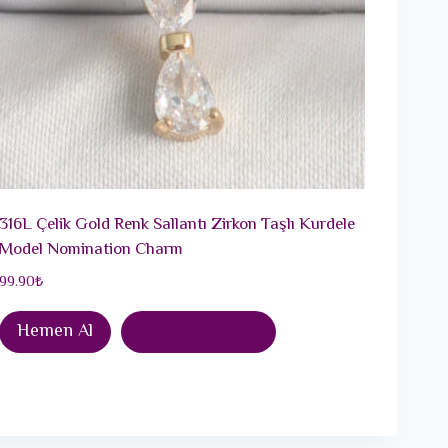
316L Çelik Gold Renk Sallantı Zirkon Taşlı Kurdele
Model Nomination Charm
99.90
₺
Hemen Al
Sepete Ekle