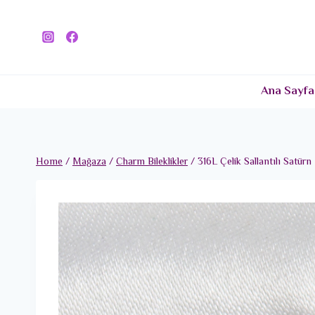
Skip
to
content
Ana Sayfa
Home
/
Mağaza
/
Charm Bileklikler
/
316L Çelik Sallantılı Sat