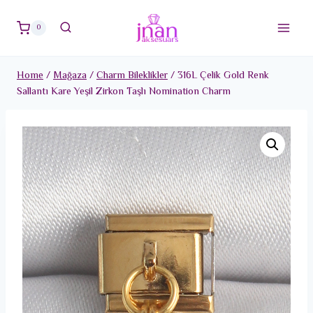
Skip
to
0
content
Home
/
Mağaza
/
Charm Bileklikler
/
316L Çelik Gold Renk
Sallantı Kare Yeşil Zirkon Taşlı Nomination Charm