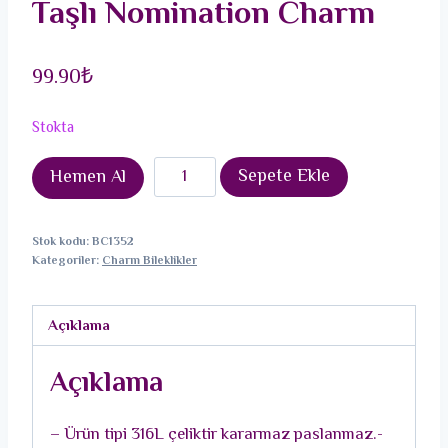
Taşlı Nomination Charm
99.90
₺
Stokta
316L
Sepete Ekle
Hemen Al
Çelik
Gold
Stok kodu:
BC1352
Renk
Kategoriler:
Charm Bileklikler
Sallantı
Kare
Açıklama
Yeşil
Zirkon
Açıklama
Taşlı
Nomination
– Ürün tipi 316L çeliktir kararmaz paslanmaz.-
Charm