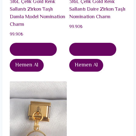
316L Çelik Gold Renk
316L Çelik Gold Renk
Sallantı Zirkon Taşlı
Sallantı Daire Zirkon Taşlı
Damla Model Nomination
Nomination Charm
Charm
99.90
₺
99.90
₺
Sepete Ekle
Sepete Ekle
Hemen Al
Hemen Al