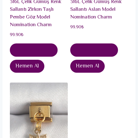
316L Çelik Gümüş Renk
316L Çelik Gümüş Renk
Sallantı Zirkon Taşlı
Sallantı Aslan Model
Pembe Göz Model
Nomination Charm
Nomination Charm
99.90
₺
99.90
₺
Sepete Ekle
Sepete Ekle
Hemen Al
Hemen Al