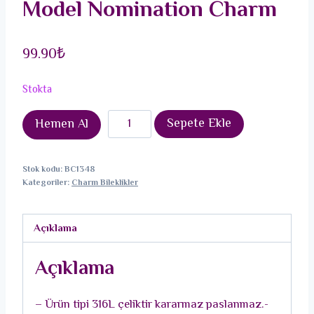
Model Nomination Charm
99.90
₺
Stokta
316L
Sepete Ekle
Hemen Al
Çelik
Gold
Stok kodu:
BC1348
Renk
Kategoriler:
Charm Bileklikler
Sallantı
Zirkon
Açıklama
Taşlı
Kare
Açıklama
Model
Nomination
– Ürün tipi 316L çeliktir kararmaz paslanmaz.-
Charm