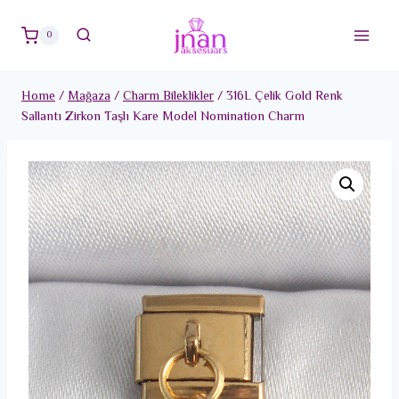
Skip
to
0
content
Home
/
Mağaza
/
Charm Bileklikler
/
316L Çelik Gold Renk
Sallantı Zirkon Taşlı Kare Model Nomination Charm