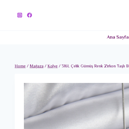
Skip
to
content
Ana Sayfa
Home
/
Mağaza
/
Kolye
/
316L Çelik Gümüş Renk Zirkon Taşlı 