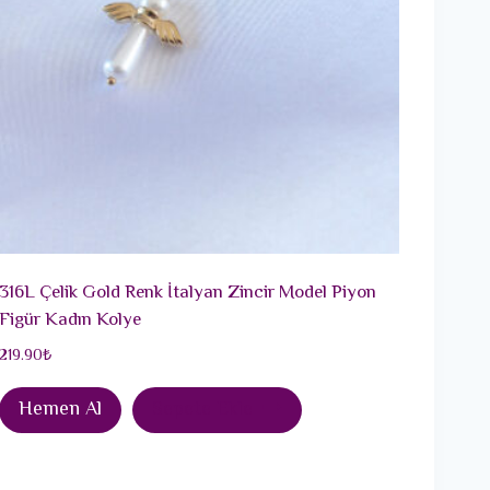
316L Çelik Gold Renk İtalyan Zincir Model Piyon
Figür Kadın Kolye
219.90
₺
Hemen Al
Sepete Ekle