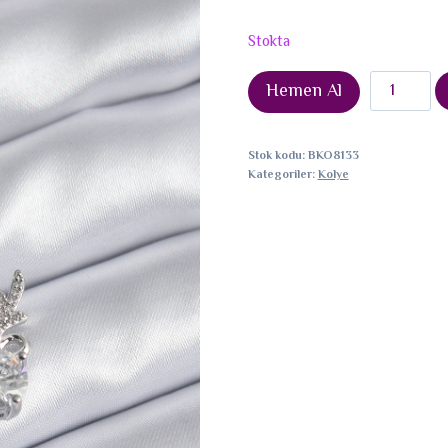
Stokta
316L
Hemen Al
Çelik
Gümüş
Stok kodu:
BKO8133
Renk
Kategoriler:
Kolye
Zirkon
Taşlı
Boynuz
Model
Kadın
Kolye
adet