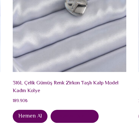
316L Çelik Gümüş Renk Zirkon Taşlı Kalp Model
Kadın Kolye
189.90
₺
Hemen Al
Sepete Ekle