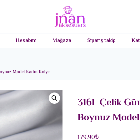
Hesabım
Mağaza
Sipariş takip
Kat
Boynuz Model Kadın Kolye
316L Çelik Gü
Boynuz Model
179.90
₺