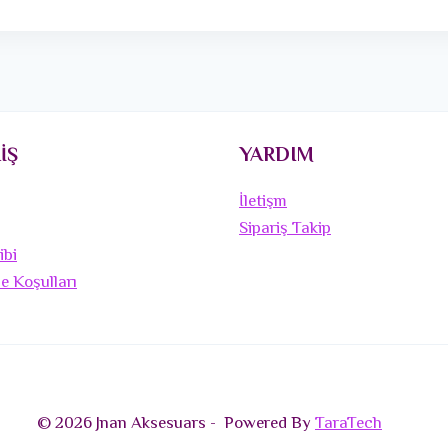
İŞ
YARDIM
İletişm
Sipariş Takip
ibi
de Koşulları
© 2026 Jnan Aksesuars - Powered By
TaraTech