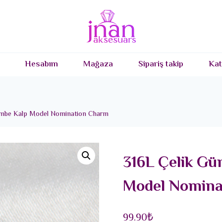
Hesabım
Mağaza
Sipariş takip
Kat
embe Kalp Model Nomination Charm
316L Çelik G
Model Nomina
99.90
₺