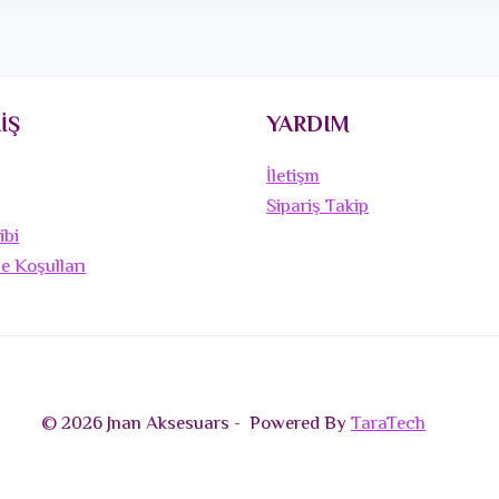
İŞ
YARDIM
İletişm
Sipariş Takip
ibi
de Koşulları
© 2026 Jnan Aksesuars - Powered By
TaraTech