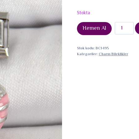
Stokta
316L
Hemen Al
Çelik
Gümüş
Stok kodu:
BC1495
Renk
Kategoriler:
Charm Bileklikler
Pembe
Kalp
Model
Nominatio
Charm
adet