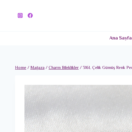
Skip
to
content
Ana Sayfa
Home
/
Mağaza
/
Charm Bileklikler
/
316L Çelik Gümüş Renk P