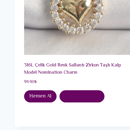
316L Çelik Gold Renk Sallantı Zirkon Taşlı Kalp
Model Nomination Charm
99.90
₺
Hemen Al
Sepete Ekle