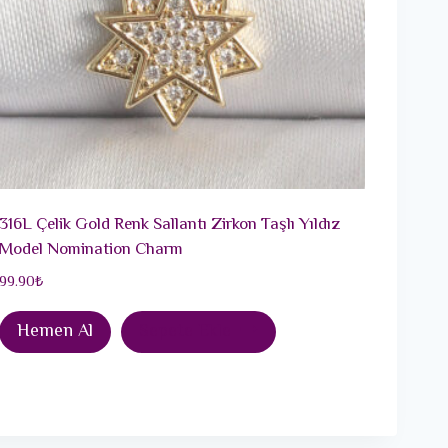
316L Çelik Gold Renk Sallantı Zirkon Taşlı Yıldız
Model Nomination Charm
99.90
₺
Hemen Al
Sepete Ekle