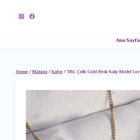
Skip
to
content
Ana Sayfa
Home
/
Mağaza
/
Kolye
/
316L Çelik Gold Renk Kalp Model Lov