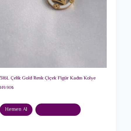
316L Çelik Gold Renk Çiçek Figür Kadın Kolye
149.90
₺
Hemen Al
Sepete Ekle