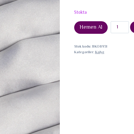
Stokta
316L
Hemen Al
Çelik
Gold
Stok kodu:
BKO8931
Renk
Kategoriler:
Kolye
Kalp
Model
Love
Kolye
adet