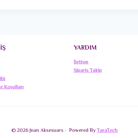
İŞ
YARDIM
İletişm
Sipariş Takip
ibi
de Koşulları
© 2026 Jnan Aksesuars - Powered By
TaraTech