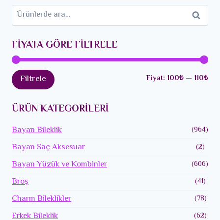
Ara:
Ara
FIYATA GÖRE FILTRELE
En
En
Fiyat:
100₺
—
110₺
Filtrele
düş
yük
ÜRÜN KATEGORILERI
fiya
fiya
Bayan Bileklik
(964)
Bayan Saç Aksesuar
(2)
Bayan Yüzük ve Kombinler
(606)
Broş
(41)
Charm Bileklikler
(78)
Erkek Bileklik
(62)