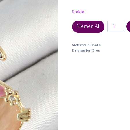
Stokta
Zirkon
Hemen Al
Taşlı
3D
Stok kodu:
BR444
Kedi
Kategoriler:
Broş
Detaylı
Nota
Figürlü
Gold
Renk
Kadın
Broş
adet