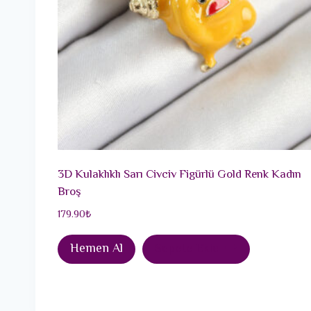
3D Kulaklıklı Sarı Civciv Figürlü Gold Renk Kadın
Broş
179.90
₺
Hemen Al
Sepete Ekle