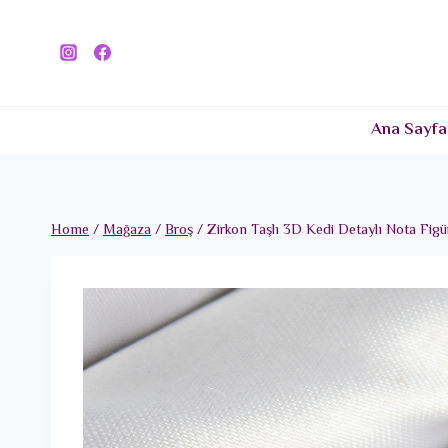
Skip
to
content
Ana Sayfa
Home
/
Mağaza
/
Broş
/
Zirkon Taşlı 3D Kedi Detaylı Nota Fig