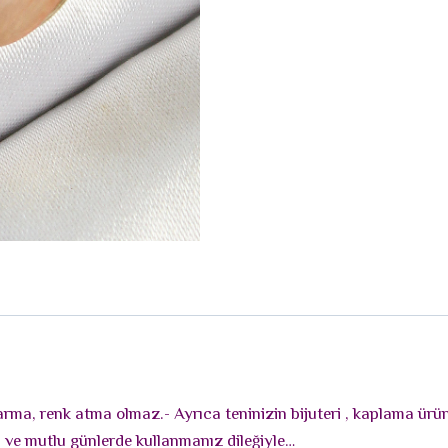
rarma, renk atma olmaz.- Ayrıca teninizin bijuteri , kaplama ür
lı ve mutlu günlerde kullanmanız dileğiyle…