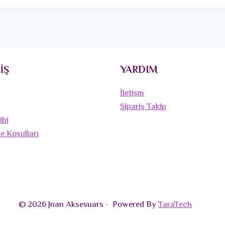
İŞ
YARDIM
İletişm
Sipariş Takip
ibi
de Koşulları
© 2026 Jnan Aksesuars - Powered By
TaraTech