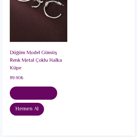
Düğüm Model Gümüş
Renk Metal Çoklu Halka
Küpe
119.90
₺
Sepete Ekle
Hemen Al