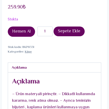
259.90
₺
Stokta
VIP
Sepete Ekle
Hemen Al
Seri
Zirkon
Stok kodu:
BKP8331
Taşlı
Kategoriler:
Küpe
Su
Yolu
Açıklama
Kadın
Küpe
Açıklama
adet
– Ürün materyali pirinçtir. – Dikkatli kullanımda
kararma, renk atma olmaz. – Ayrıca teninizin
bijuteri , kaplama ürünleri kullanmaya uygun