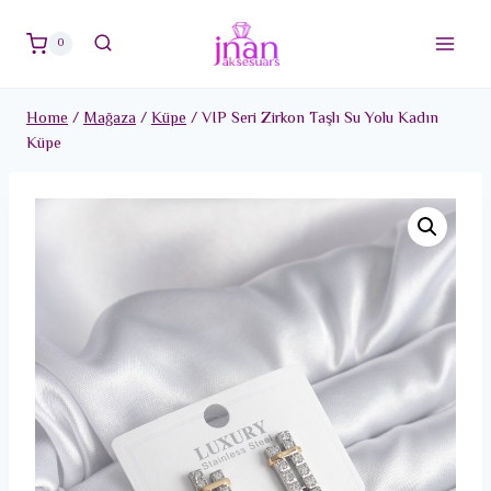
Skip
to
0
content
Home
/
Mağaza
/
Küpe
/
VIP Seri Zirkon Taşlı Su Yolu Kadın
Küpe