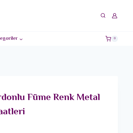
egoriler
0
rdonlu Füme Renk Metal
aatleri