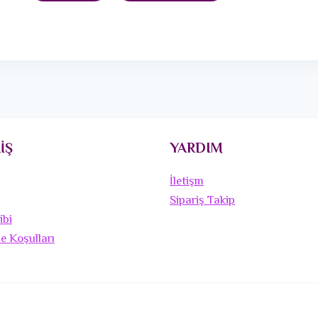
İŞ
YARDIM
İletişm
Sipariş Takip
ibi
de Koşulları