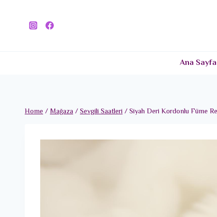
Skip
to
content
Ana Sayfa
Home
/
Mağaza
/
Sevgili Saatleri
/
Siyah Deri Kordonlu Füme Ren