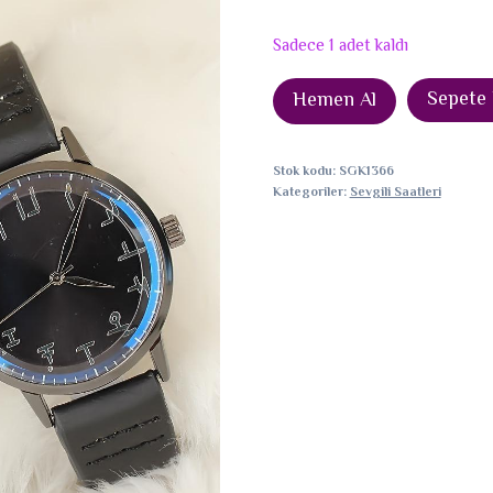
Sadece 1 adet kaldı
Siyah
Sepete 
Hemen Al
Deri
Kordonlu
Stok kodu:
SGK1366
Füme
Kategoriler:
Sevgili Saatleri
Renk
Metal
Kasa
Sevgili
Saatleri
adet