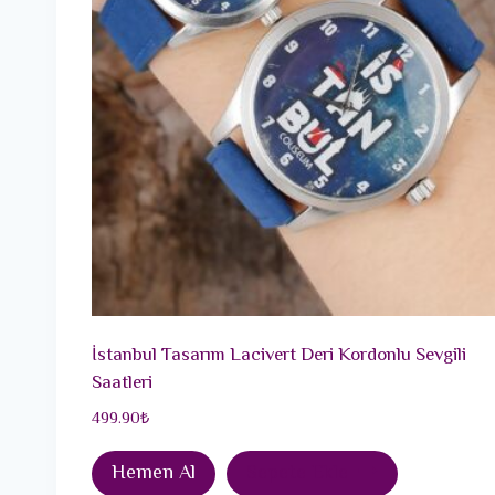
İstanbul Tasarım Lacivert Deri Kordonlu Sevgili
Saatleri
499.90
₺
Hemen Al
Sepete Ekle