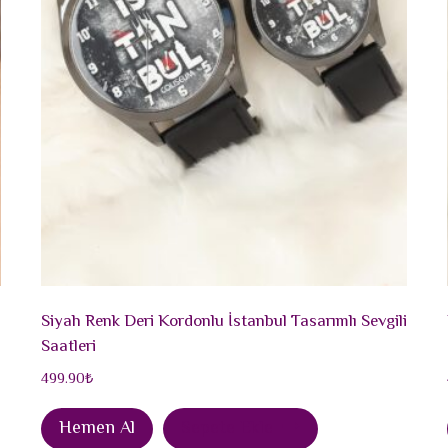
Siyah Renk Deri Kordonlu İstanbul Tasarımlı Sevgili
Saatleri
499.90
₺
Hemen Al
Sepete Ekle