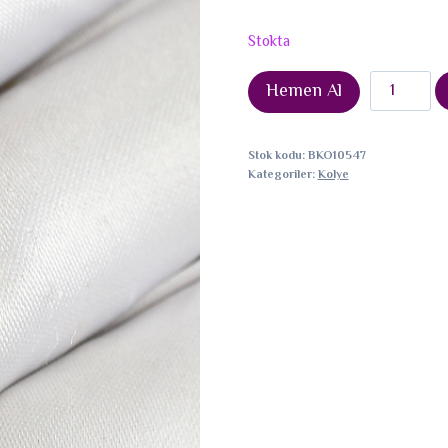
Stokta
Pirinç
Hemen Al
Zirkon
Taşlı
Stok kodu:
BKO10547
Su
Kategoriler:
Kolye
Yolu
Göz
Model
Gold
Renk
Kadın
Kolye
adet