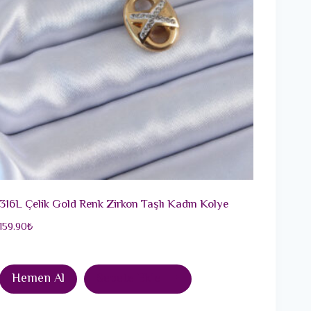
316L Çelik Gold Renk Zirkon Taşlı Kadın Kolye
159.90
₺
Hemen Al
Sepete Ekle