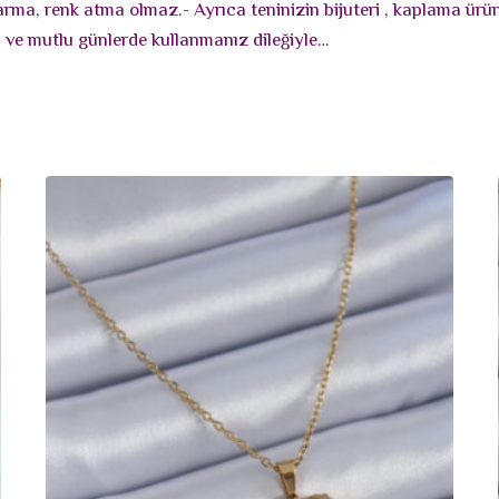
rarma, renk atma olmaz.- Ayrıca teninizin bijuteri , kaplama ür
lı ve mutlu günlerde kullanmanız dileğiyle…