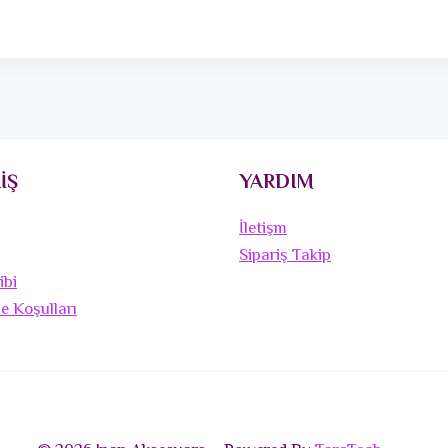
İŞ
YARDIM
İletişm
Sipariş Takip
ibi
de Koşulları