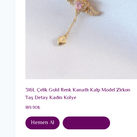
316L Çelik Gold Renk Kanatlı Kalp Model Zirkon
Taş Detay Kadın Kolye
189.90
₺
Hemen Al
Sepete Ekle