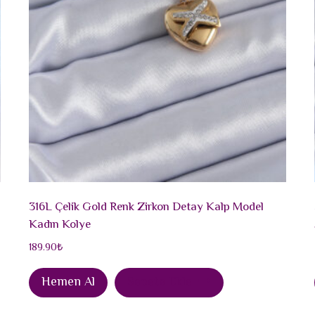
316L Çelik Gold Renk Zirkon Detay Kalp Model
Kadın Kolye
189.90
₺
Hemen Al
Sepete Ekle