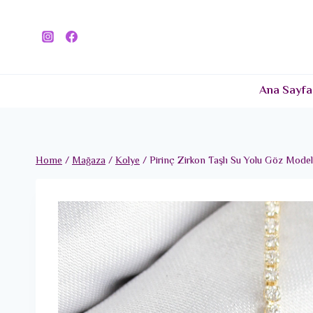
Skip
to
content
Ana Sayfa
Home
/
Mağaza
/
Kolye
/
Pirinç Zirkon Taşlı Su Yolu Göz Mode