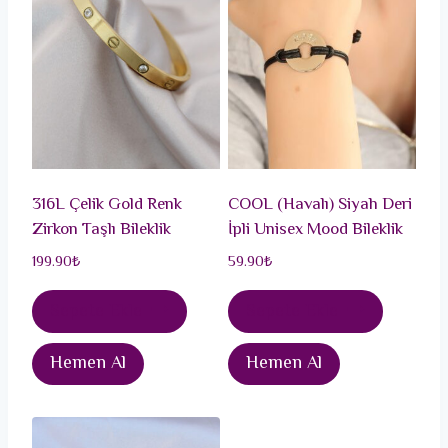
316L Çelik Gold Renk
COOL (Havalı) Siyah Deri
Zirkon Taşlı Bileklik
İpli Unisex Mood Bileklik
199.90
₺
59.90
₺
Sepete Ekle
Sepete Ekle
Hemen Al
Hemen Al