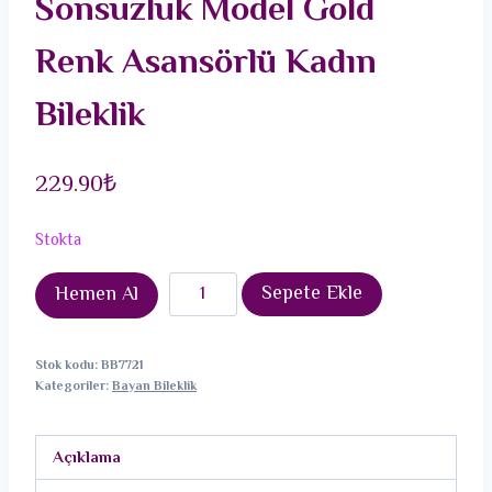
Sonsuzluk Model Gold
Renk Asansörlü Kadın
Bileklik
229.90
₺
Stokta
Pirinç
Sepete Ekle
Hemen Al
Zirkon
Taşlı
Stok kodu:
BB7721
Sonsuzluk
Kategoriler:
Bayan Bileklik
Model
Gold
Açıklama
Renk