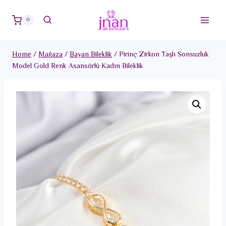
Skip
to
0
content
Home
/
Mağaza
/
Bayan Bileklik
/
Pirinç Zirkon Taşlı Sonsuzluk
Model Gold Renk Asansörlü Kadın Bileklik