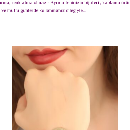
rarma, renk atma olmaz.- Ayrıca teninizin bijuteri , kaplama ür
lı ve mutlu günlerde kullanmanız dileğiyle…