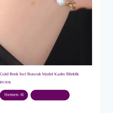
Gold Renk İnci Boncuk Model Kadın Bileklik
89.90
₺
Hemen Al
Sepete Ekle