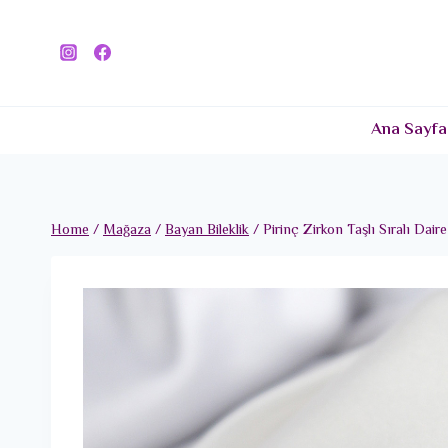
Skip
to
content
Ana Sayfa
Home
/
Mağaza
/
Bayan Bileklik
/
Pirinç Zirkon Taşlı Sıralı Dai