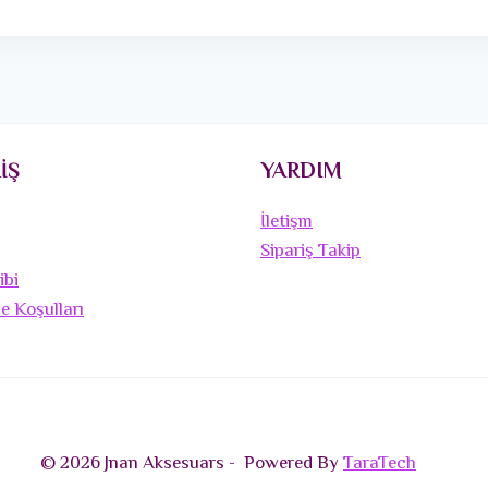
İŞ
YARDIM
İletişm
Sipariş Takip
ibi
de Koşulları
© 2026 Jnan Aksesuars - Powered By
TaraTech