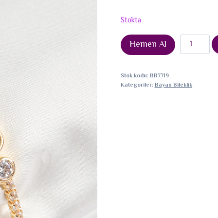
Stokta
Pirinç
Hemen Al
Zirkon
Taşlı
Stok kodu:
BB7719
Sıralı
Kategoriler:
Bayan Bileklik
Daire
Model
Gold
Renk
Asansörlü
Kadın
Bileklik
adet