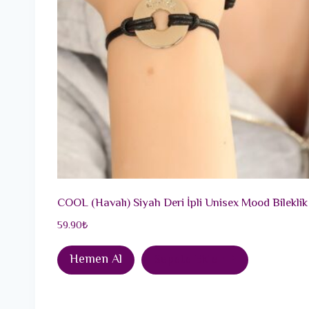
COOL (Havalı) Siyah Deri İpli Unisex Mood Bileklik
59.90
₺
Hemen Al
Sepete Ekle