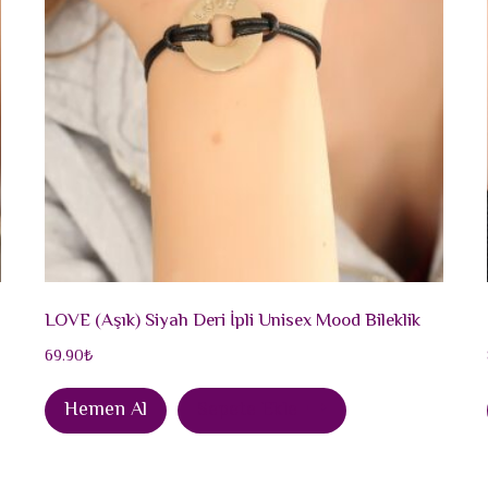
LOVE (Aşık) Siyah Deri İpli Unisex Mood Bileklik
69.90
₺
Hemen Al
Sepete Ekle