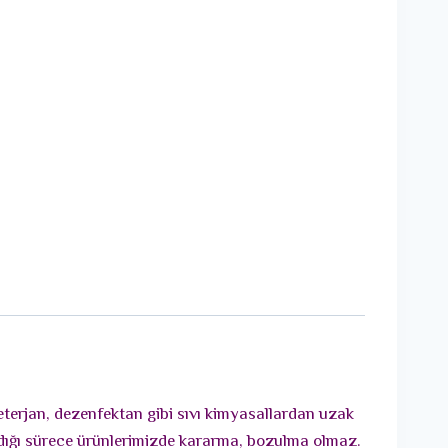
deterjan, dezenfektan gibi sıvı kimyasallardan uzak
adığı sürece ürünlerimizde kararma, bozulma olmaz.