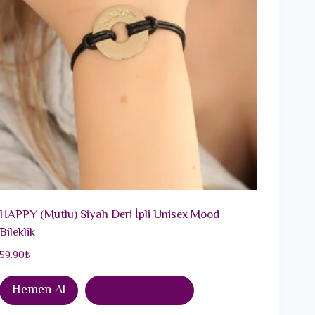
HAPPY (Mutlu) Siyah Deri İpli Unisex Mood
Bileklik
59.90
₺
Hemen Al
Sepete Ekle