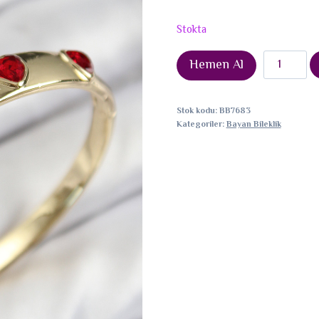
Stokta
Pirinç
Hemen Al
Zirkon
Taşlı
Stok kodu:
BB7683
Kırmızı
Kategoriler:
Bayan Bileklik
Kalp
Model
Gold
Renk
Kadın
Kelepçe
adet