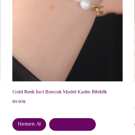
Gold Renk İnci Boncuk Model Kadın Bileklik
89.90
₺
Hemen Al
Sepete Ekle