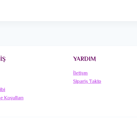
İŞ
YARDIM
İletişm
Sipariş Takip
ibi
de Koşulları