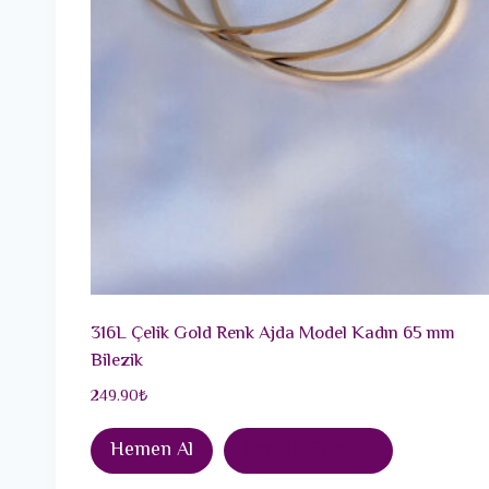
316L Çelik Gold Renk Ajda Model Kadın 65 mm
Bilezik
249.90
₺
Hemen Al
Sepete Ekle