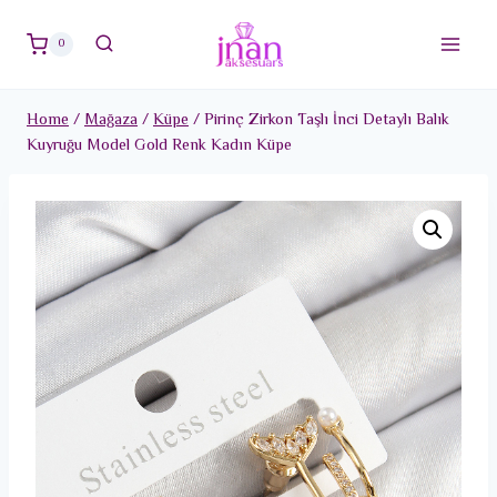
Skip
to
0
content
Home
/
Mağaza
/
Küpe
/
Pirinç Zirkon Taşlı İnci Detaylı Balık
Kuyruğu Model Gold Renk Kadın Küpe