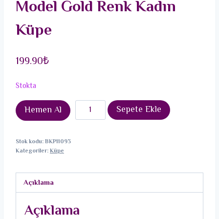
Model Gold Renk Kadın
Küpe
199.90
₺
Stokta
Pirinç
Sepete Ekle
Hemen Al
Zirkon
Taşlı
Stok kodu:
BKP11093
İnci
Kategoriler:
Küpe
Detaylı
Balık
Açıklama
Kuyruğu
Model
Açıklama
Gold