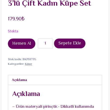
3’lü Çift Kadın Küpe Set
179.90
₺
Stokta
Pirinç
Sepete Ekle
Hemen Al
Zirkon
Taşlı
Stok kodu:
BKP10795
Göz
Kategoriler:
Küpe
Ve
Baykuş
Açıklama
Model
Gümüş
Açıklama
Renk
3'lü
– Ürün materyali pirinçtir.- Dikkatli kullanımda
Çift