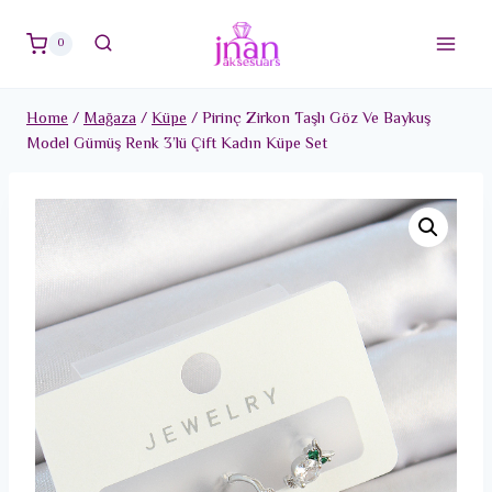
Skip
to
0
content
Home
/
Mağaza
/
Küpe
/
Pirinç Zirkon Taşlı Göz Ve Baykuş
Model Gümüş Renk 3’lü Çift Kadın Küpe Set