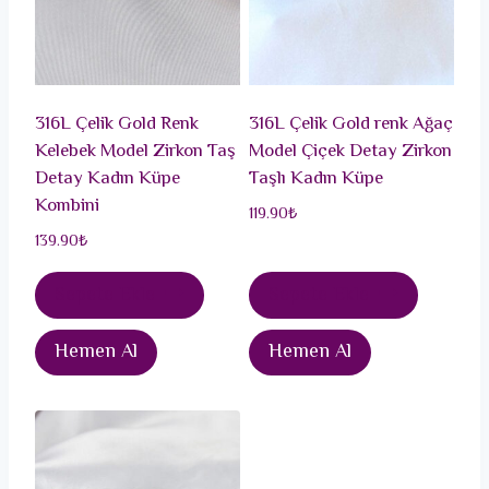
316L Çelik Gold Renk
316L Çelik Gold renk Ağaç
Kelebek Model Zirkon Taş
Model Çiçek Detay Zirkon
Detay Kadın Küpe
Taşlı Kadın Küpe
Kombini
119.90
₺
139.90
₺
Sepete Ekle
Sepete Ekle
Hemen Al
Hemen Al