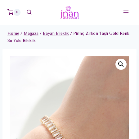
Skip
to
0
content
Home
/
Mağaza
/
Bayan Bileklik
/
Pirinç Zirkon Taşlı Gold Renk
Su Yolu Bileklik