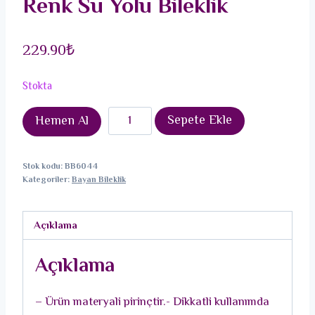
Renk Su Yolu Bileklik
229.90
₺
Stokta
Pirinç
Sepete Ekle
Hemen Al
Zirkon
Taşlı
Stok kodu:
BB6044
Gold
Kategoriler:
Bayan Bileklik
Renk
Su
Açıklama
Yolu
Bileklik
Açıklama
adet
– Ürün materyali pirinçtir.- Dikkatli kullanımda