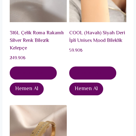
316L Çelik Roma Rakamlı
COOL (Havalı) Siyah Deri
Silver Renk Bilezik
İpli Unisex Mood Bileklik
Kelepçe
59.90
₺
249.90
₺
Sepete Ekle
Sepete Ekle
Hemen Al
Hemen Al