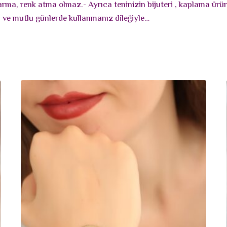
rarma, renk atma olmaz.- Ayrıca teninizin bijuteri , kaplama ür
lı ve mutlu günlerde kullanmanız dileğiyle…