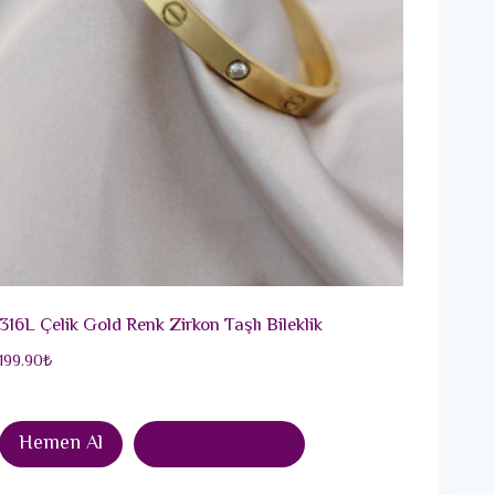
316L Çelik Gold Renk Zirkon Taşlı Bileklik
199.90
₺
Hemen Al
Sepete Ekle