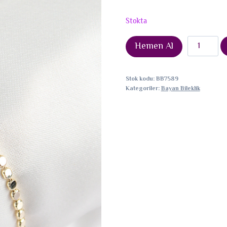
Stokta
Pirinç
Hemen Al
Zirkon
Taşlı
Stok kodu:
BB7589
Damla
Kategoriler:
Bayan Bileklik
Model
Ezme
Zincir
Gold
Renk
Kadın
Bileklik
adet