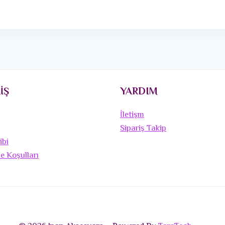
İŞ
YARDIM
İletişm
Sipariş Takip
ibi
de Koşulları