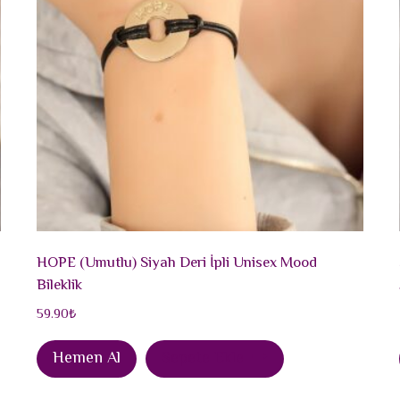
HOPE (Umutlu) Siyah Deri İpli Unisex Mood
Bileklik
59.90
₺
Hemen Al
Sepete Ekle