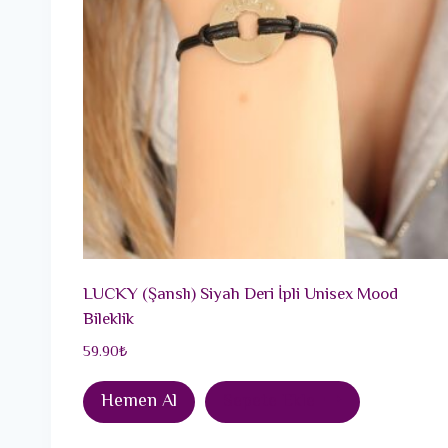
LUCKY (Şanslı) Siyah Deri İpli Unisex Mood
Bileklik
59.90
₺
Hemen Al
Sepete Ekle