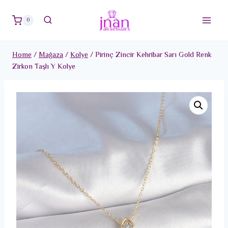
Skip
to
0
content
Home
/
Mağaza
/
Kolye
/
Pirinç Zincir Kehribar Sarı Gold Renk
Zirkon Taşlı Y Kolye