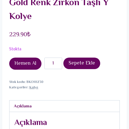
Gold Renk Zirkon Taşlı Y
Kolye
229.90
₺
Stokta
Pirinç
Sepete Ekle
Hemen Al
Zincir
Kehribar
Stok kodu:
BKO10230
Sarı
Kategoriler:
Kolye
Gold
Renk
Açıklama
Zirkon
Taşlı
Açıklama
Y