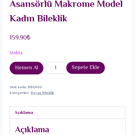
Asansörlü Makrome Model
Kadın Bileklik
159.90
₺
Stokta
Pirinç
Sepete Ekle
Hemen Al
Siyah
Renk
Stok kodu:
BB6800
Zirkon
Kategoriler:
Bayan Bileklik
Taşlı
Zambak
Açıklama
Figür
Asansörlü
Açıklama
Makrome