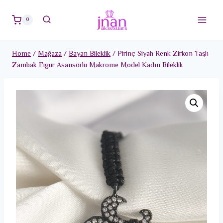
Skip
to
0
content
Home
/
Mağaza
/
Bayan Bileklik
/
Pirinç Siyah Renk Zirkon Taşlı
Zambak Figür Asansörlü Makrome Model Kadın Bileklik