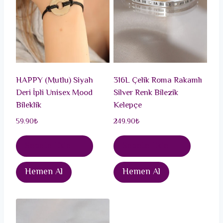
HAPPY (Mutlu) Siyah
316L Çelik Roma Rakamlı
Deri İpli Unisex Mood
Silver Renk Bilezik
Bileklik
Kelepçe
59.90
₺
249.90
₺
Sepete Ekle
Sepete Ekle
Hemen Al
Hemen Al