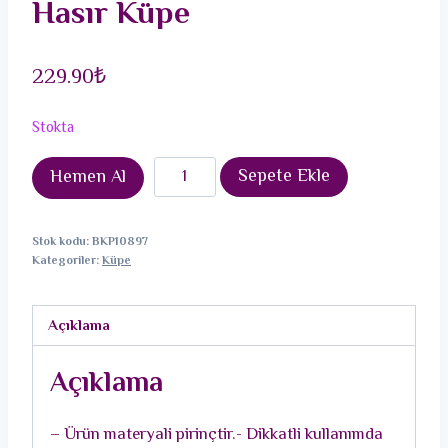
Hasır Küpe
229.90
₺
Stokta
Pirinç
Sepete Ekle
Hemen Al
Pembe
Papatya
Stok kodu:
BKP10897
Model
Kategoriler:
Küpe
Gold
Renk
Açıklama
Kadın
Hasır
Açıklama
Küpe
adet
– Ürün materyali pirinçtir.- Dikkatli kullanımda