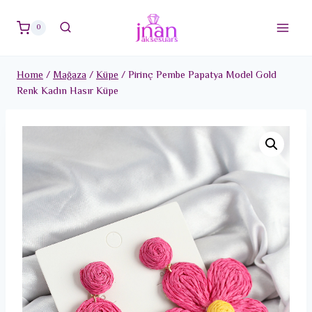
Skip
to
0
content
Home
/
Mağaza
/
Küpe
/
Pirinç Pembe Papatya Model Gold
Renk Kadın Hasır Küpe