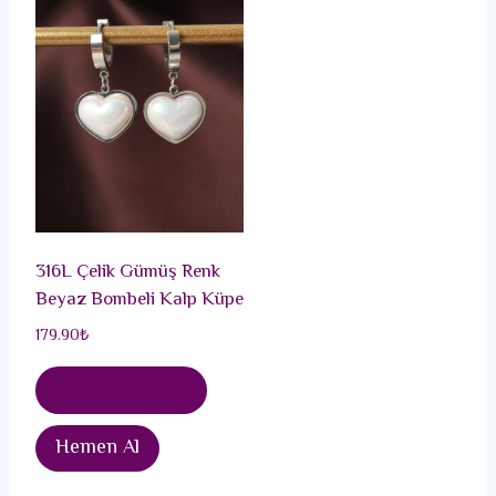
316L Çelik Gümüş Renk
Beyaz Bombeli Kalp Küpe
179.90
₺
Sepete Ekle
Hemen Al