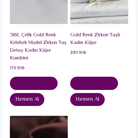
316L Çelik Gold Renk
Gold Renk Zirkon Taşlı
Kelebek Model Zirkon Taş
Kadın Küpe
Detay Kadın Küpe
229.90
₺
Kombini
139.90
₺
Sepete Ekle
Sepete Ekle
Hemen Al
Hemen Al