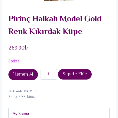
Pirinç Halkalı Model Gold
Renk Kıkırdak Küpe
269.90
₺
Stokta
Pirinç
Sepete Ekle
Hemen Al
Halkalı
Model
Stok kodu:
BKP11060
Gold
Kategoriler:
Küpe
Renk
Kıkırdak
Açıklama
Küpe