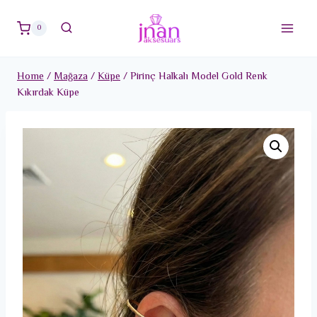
Skip
to
0
content
Home
/
Mağaza
/
Küpe
/
Pirinç Halkalı Model Gold Renk
Kıkırdak Küpe