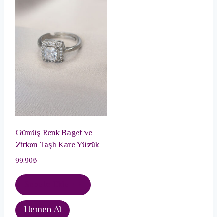
Gümüş Renk Baget ve
Zirkon Taşlı Kare Yüzük
99.90
₺
Sepete Ekle
Hemen Al