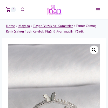
Skip
to
0
content
Home
/
Mağaza
/
Bayan Yüzük ve Kombinler
/
Pirinç Gümüş
Renk Zirkon Taşlı Kelebek Figürlü Ayarlanabilir Yüzük