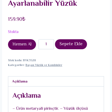
Ayarlanabilir Yüzük
159.90
₺
Stokta
Pirinç
Sepete Ekle
Hemen Al
Gümüş
Renk
Stok kodu:
BYK3528
Zirkon
Kategoriler:
Bayan Yüzük ve Kombinler
Taşlı
Kelebek
Açıklama
Figürlü
Ayarlanabilir
Açıklama
Yüzük
adet
– Ürün metaryali pirinçtir. – Yüzük ölçüsü