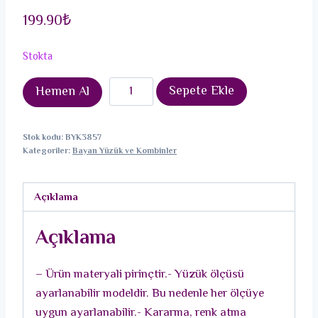
199.90
₺
Stokta
Pirinç
Sepete Ekle
Hemen Al
Gümüş
Renk
Stok kodu:
BYK3857
Zirkon
Kategoriler:
Bayan Yüzük ve Kombinler
Taşlı
Kalpli
Açıklama
Kadın
Yüzük
Açıklama
adet
– Ürün materyali pirinçtir.- Yüzük ölçüsü
ayarlanabilir modeldir. Bu nedenle her ölçüye
uygun ayarlanabilir.- Kararma, renk atma