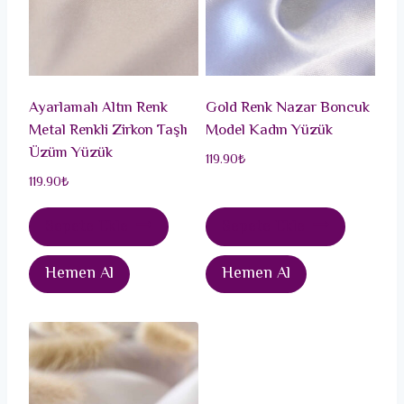
Ayarlamalı Altın Renk
Gold Renk Nazar Boncuk
Metal Renkli Zirkon Taşlı
Model Kadın Yüzük
Üzüm Yüzük
119.90
₺
119.90
₺
Sepete Ekle
Sepete Ekle
Hemen Al
Hemen Al