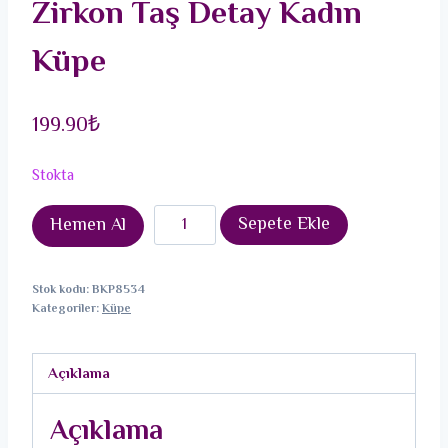
Zirkon Taş Detay Kadın
Küpe
199.90
₺
Stokta
Pirinç
Sepete Ekle
Hemen Al
Gümüş
Renk
Stok kodu:
BKP8534
Zirkon
Kategoriler:
Küpe
Taşlı
Kalp
Açıklama
Model
Damla
Açıklama
Zirkon