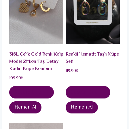
316L Çelik Gold Renk Kalp
Renkli Hematit Taşlı Küpe
Model Zirkon Taş Detay
Seti
Kadın Küpe Kombini
119.90
₺
109.90
₺
Sepete Ekle
Sepete Ekle
Hemen Al
Hemen Al