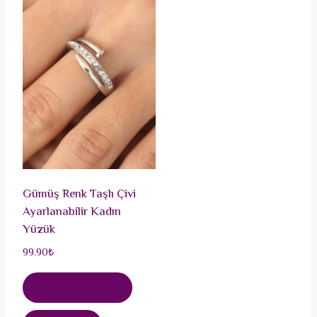
Gümüş Renk Taşlı Çivi
Ayarlanabilir Kadın
Yüzük
99.90
₺
Sepete Ekle