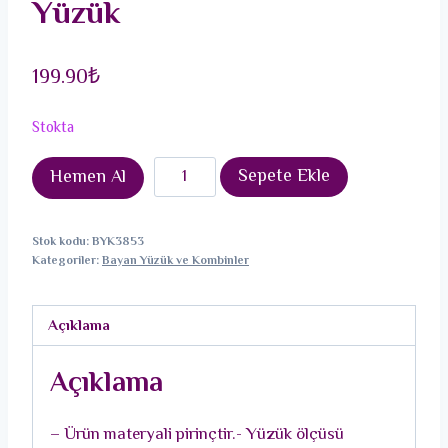
Yüzük
199.90
₺
Stokta
Pirinç
Sepete Ekle
Hemen Al
Gümüş
Renk
Stok kodu:
BYK3853
Zirkon
Kategoriler:
Bayan Yüzük ve Kombinler
Taşlı
İncili
Açıklama
Model
Kadın
Açıklama
Yüzük
adet
– Ürün materyali pirinçtir.- Yüzük ölçüsü