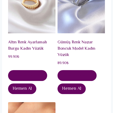
Altın Renk Ayarlamalı
Gümüş Renk Nazar
Burgu Kadın Yüzük
Boncuk Model Kadın
Yüzük
99.90
₺
89.90
₺
Sepete Ekle
Sepete Ekle
Hemen Al
Hemen Al