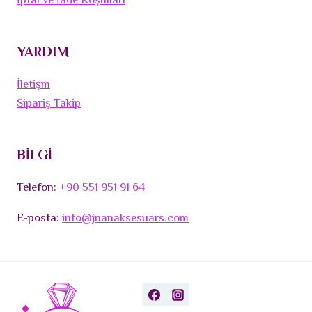
İptal ve İade Koşulları
YARDIM
İletişm
Sipariş Takip
BİLGİ
Telefon:
+90 551 951 91 64
E-posta:
info@jnanaksesuars.com