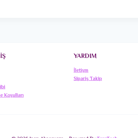
İŞ
YARDIM
İletişm
Sipariş Takip
ibi
de Koşulları