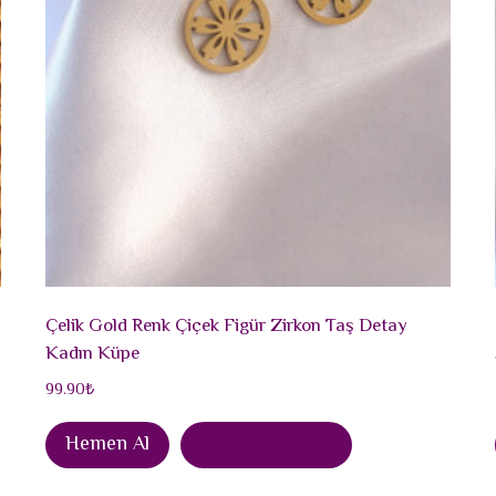
Çelik Gold Renk Çiçek Figür Zirkon Taş Detay
Kadın Küpe
99.90
₺
Hemen Al
Sepete Ekle