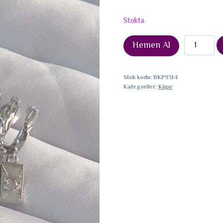
Stokta
Pirinç
Hemen Al
Gümüş
Renk
Stok kodu:
BKP9314
Zirkon
Kategoriler:
Küpe
Taşlı
Çoklu
Aksesuarlı
Yarım
Halka
Kaburga
Küpe
adet