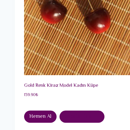
Gold Renk Kiraz Model Kadın Küpe
139.90
₺
Hemen Al
Sepete Ekle