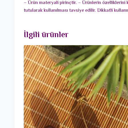
– Ürün materyali pirinçtir. – Ürünlerin özellikleri
tutularak kullanılması tavsiye edilir. Dikkatli kul
İlgili ürünler