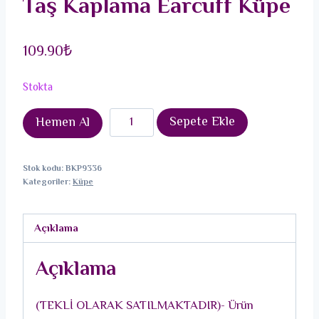
Taş Kaplama Earcuff Küpe
109.90
₺
Stokta
Pirinç
Sepete Ekle
Hemen Al
Gümüş
Renk
Stok kodu:
BKP9336
Zirkon
Kategoriler:
Küpe
Taş
Kaplama
Açıklama
Earcuff
Küpe
Açıklama
adet
(TEKLİ OLARAK SATILMAKTADIR)- Ürün