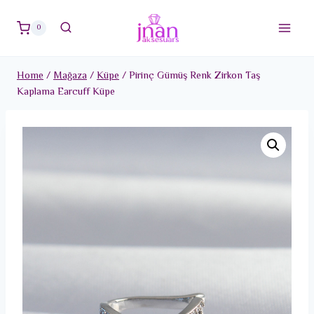
Skip
to
0
content
Home
/
Mağaza
/
Küpe
/
Pirinç Gümüş Renk Zirkon Taş
Kaplama Earcuff Küpe