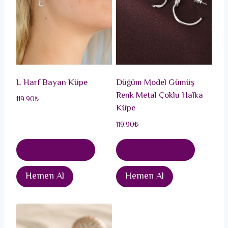
L Harf Bayan Küpe
Düğüm Model Gümüş
Renk Metal Çoklu Halka
119.90
₺
Küpe
119.90
₺
Sepete Ekle
Sepete Ekle
Hemen Al
Hemen Al