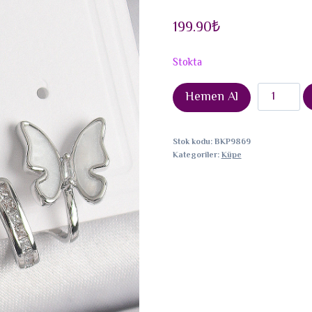
199.90
₺
Stokta
Pirinç
Hemen Al
Gümüş
Renk
Stok kodu:
BKP9869
Zirkon
Kategoriler:
Küpe
Taş
Detaylı
Beyaz
Sedefli
Kelebek
Model
Kadın
Küpe