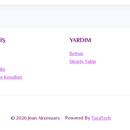
İŞ
YARDIM
İletişm
Sipariş Takip
ibi
de Koşulları
© 2026 Jnan Aksesuars - Powered By
TaraTech