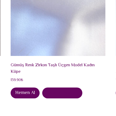
Gümüş Renk Zirkon Taşlı Üçgen Model Kadın
Küpe
139.90
₺
Hemen Al
Sepete Ekle