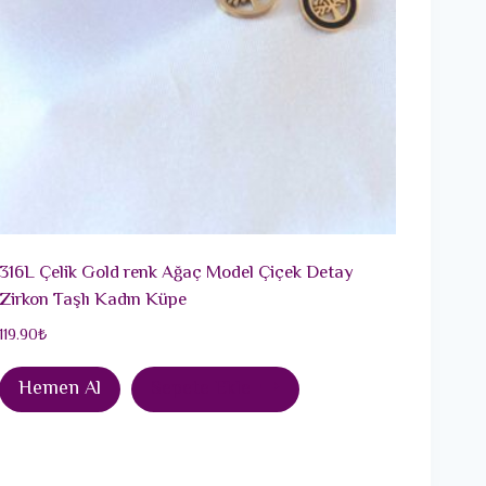
316L Çelik Gold renk Ağaç Model Çiçek Detay
Zirkon Taşlı Kadın Küpe
119.90
₺
Hemen Al
Sepete Ekle