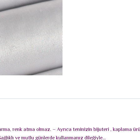
adet
rarma, renk atma olmaz. – Ayrıca teninizin bijuteri , kaplama ü
Sağlıklı ve mutlu günlerde kullanmanız dileğiyle…