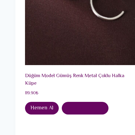
Düğüm Model Gümüş Renk Metal Çoklu Halka
Küpe
119.90
₺
Hemen Al
Sepete Ekle