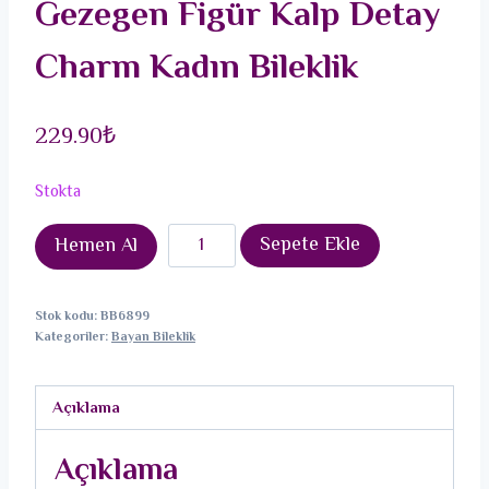
Gezegen Figür Kalp Detay
Charm Kadın Bileklik
229.90
₺
Stokta
Pirinç
Sepete Ekle
Hemen Al
Gümüş
Renk
Stok kodu:
BB6899
Sallantı
Kategoriler:
Bayan Bileklik
Zirkon
Taşlı
Açıklama
Gezegen
Figür
Açıklama
Kalp