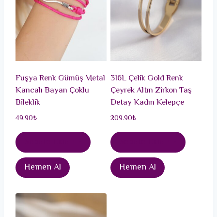
Fuşya Renk Gümüş Metal
316L Çelik Gold Renk
Kancalı Bayan Çoklu
Çeyrek Altın Zirkon Taş
Bileklik
Detay Kadın Kelepçe
49.90
₺
209.90
₺
Sepete Ekle
Sepete Ekle
Hemen Al
Hemen Al