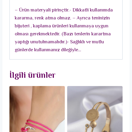
Detay
– Ürün materyali pirinçtir.- Dikkatli kullanımda
Charm
kararma, renk atma olmaz. – Ayrıca teninizin
Kadın
bijuteri , kaplama ürünleri kullanmaya uygun
Bileklik
olması gerekmektedir. (Bazı tenlerin karartma
adet
yaptığı unutulmamalıdır.)- Sağlıklı ve mutlu
günlerde kullanmanız dileğiyle…
İlgili ürünler