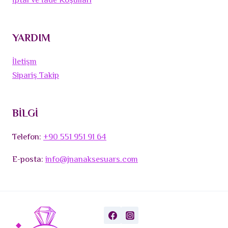
İptal ve İade Koşulları
YARDIM
İletişm
Sipariş Takip
BİLGİ
Telefon:
+90 551 951 91 64
E-posta:
info@jnanaksesuars.com