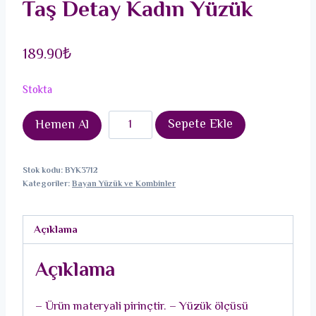
Taş Detay Kadın Yüzük
189.90
₺
Stokta
Pirinç
Sepete Ekle
Hemen Al
Gümüş
Renk
Stok kodu:
BYK3712
Beyaz
Kategoriler:
Bayan Yüzük ve Kombinler
Mineli
Çiçek
Açıklama
Model
Zirkon
Açıklama
Taş
Detay
– Ürün materyali pirinçtir. – Yüzük ölçüsü
Kadın