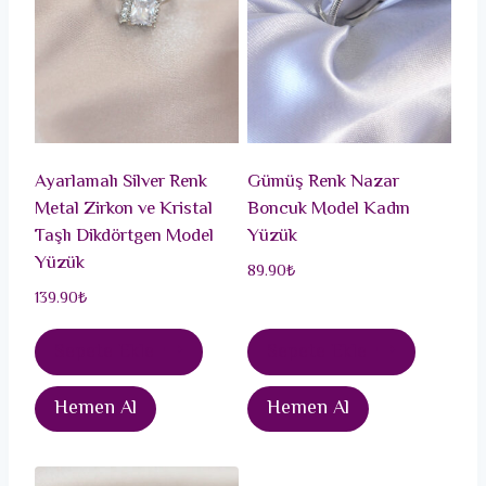
Ayarlamalı Silver Renk
Gümüş Renk Nazar
Metal Zirkon ve Kristal
Boncuk Model Kadın
Taşlı Dikdörtgen Model
Yüzük
Yüzük
89.90
₺
139.90
₺
Sepete Ekle
Sepete Ekle
Hemen Al
Hemen Al