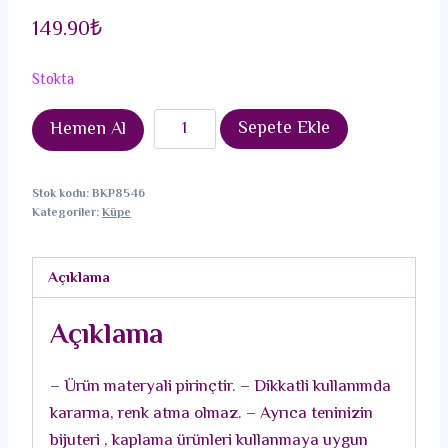
149.90
₺
Stokta
Pirinç
Sepete Ekle
Hemen Al
Gümüş
Renk
Stok kodu:
BKP8546
Badem
Kategoriler:
Küpe
Model
Kadın
Açıklama
Küpe
adet
Açıklama
– Ürün materyali pirinçtir. – Dikkatli kullanımda
kararma, renk atma olmaz. – Ayrıca teninizin
bijuteri , kaplama ürünleri kullanmaya uygun