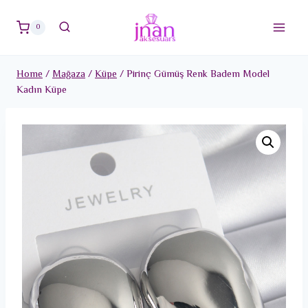
Skip
to
0
content
Home
/
Mağaza
/
Küpe
/
Pirinç Gümüş Renk Badem Model
Kadın Küpe