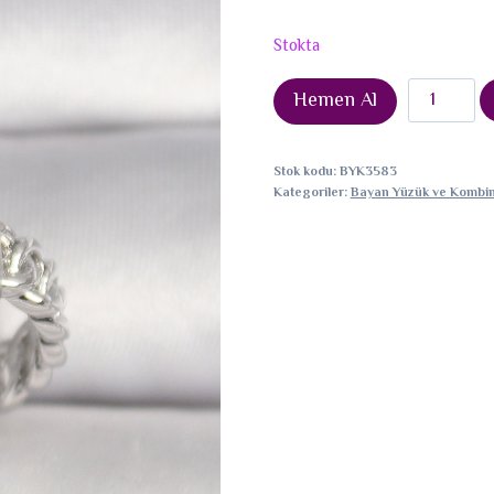
Stokta
Pirinç
Hemen Al
Gümüş
Renk
Stok kodu:
BYK3583
Ayarlanabil
Kategoriler:
Bayan Yüzük ve Kombin
Zincir
Kare
Zirkon
Taşlı
Kadın
Yüzük
adet