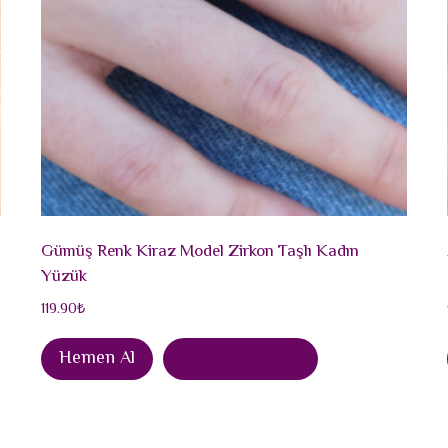
Gümüş Renk Kiraz Model Zirkon Taşlı Kadın
Yüzük
119.90
₺
Hemen Al
Sepete Ekle