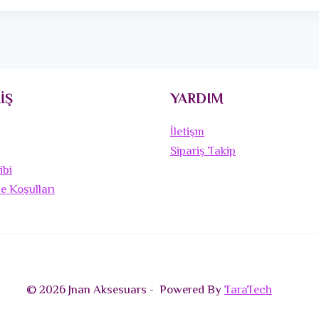
İŞ
YARDIM
İletişm
Sipariş Takip
ibi
de Koşulları
© 2026 Jnan Aksesuars - Powered By
TaraTech