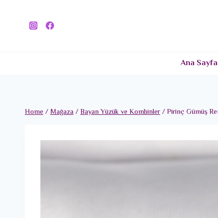
Skip
to
content
Ana Sayfa
Home
/
Mağaza
/
Bayan Yüzük ve Kombinler
/
Pirinç Gümüş Ren