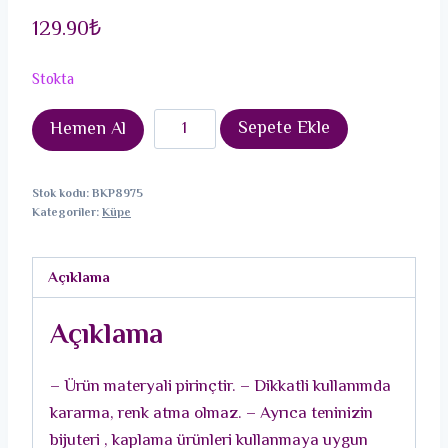
129.90
₺
Stokta
Pirinç
Sepete Ekle
Hemen Al
Gümüş
Renk
Stok kodu:
BKP8975
Asimetrik
Kategoriler:
Küpe
Kıvrım
Küpe
Açıklama
adet
Açıklama
– Ürün materyali pirinçtir. – Dikkatli kullanımda
kararma, renk atma olmaz. – Ayrıca teninizin
bijuteri , kaplama ürünleri kullanmaya uygun