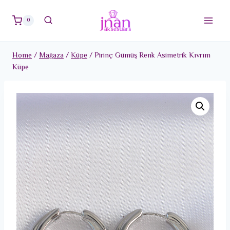
Skip
to
0
content
Home
/
Mağaza
/
Küpe
/
Pirinç Gümüş Renk Asimetrik Kıvrım
Küpe