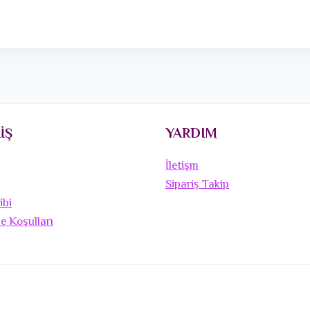
İŞ
YARDIM
İletişm
Sipariş Takip
ibi
de Koşulları