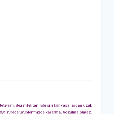
 deterjan, dezenfektan gibi sıvı kimyasallardan uzak
adığı sürece ürünlerimizde kararma, bozulma olmaz.