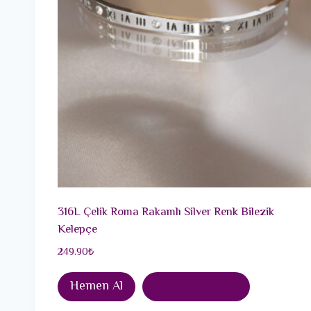
316L Çelik Roma Rakamlı Silver Renk Bilezik
Kelepçe
249.90
₺
Hemen Al
Sepete Ekle