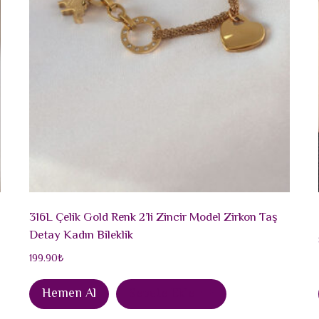
316L Çelik Gold Renk 2’li Zincir Model Zirkon Taş
Detay Kadın Bileklik
199.90
₺
Hemen Al
Sepete Ekle