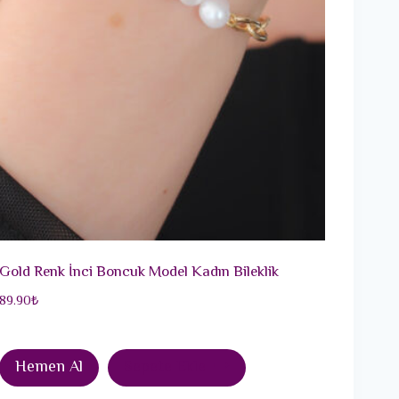
Gold Renk İnci Boncuk Model Kadın Bileklik
89.90
₺
Hemen Al
Sepete Ekle