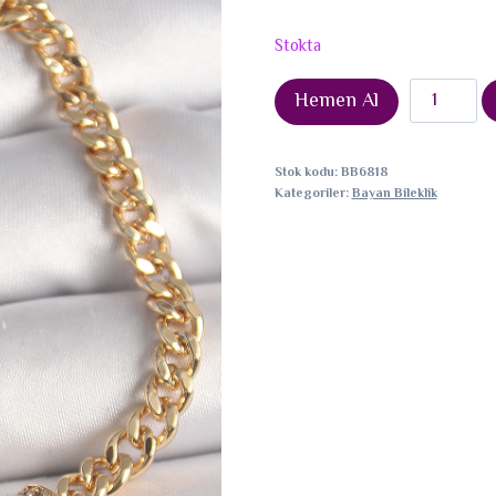
Stokta
Pirinç
Hemen Al
Gold
Renk
Stok kodu:
BB6818
Zirkon
Kategoriler:
Bayan Bileklik
Taşlı
Yonca
Figür
Zincir
Model
Kadın
Bileklik
adet