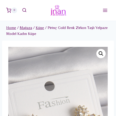
Skip
to
0
content
Home
/
Mağaza
/
Küpe
/
Pirinç Gold Renk Zirkon Taşlı Yelpaze
Model Kadın Küpe