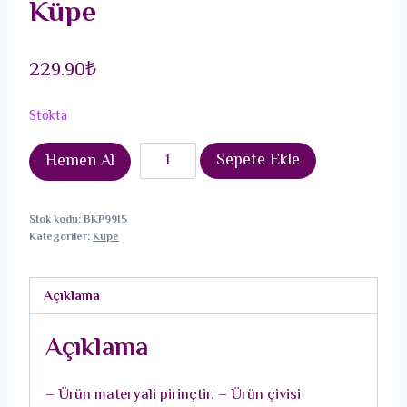
Küpe
229.90
₺
Stokta
Pirinç
Sepete Ekle
Hemen Al
Gold
Renk
Stok kodu:
BKP9915
Zirkon
Kategoriler:
Küpe
Taşlı
Yelpaze
Açıklama
Model
Kadın
Açıklama
Küpe
adet
– Ürün materyali pirinçtir. – Ürün çivisi