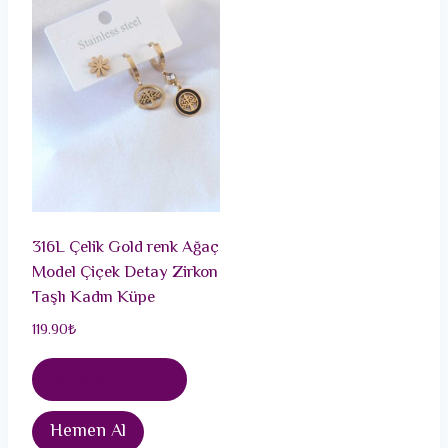
316L Çelik Gold renk Ağaç
Model Çiçek Detay Zirkon
Taşlı Kadın Küpe
119.90
₺
Sepete Ekle
Hemen Al