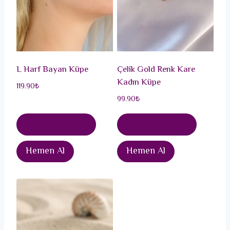
L Harf Bayan Küpe
Çelik Gold Renk Kare
Kadın Küpe
119.90
₺
99.90
₺
Sepete Ekle
Sepete Ekle
Hemen Al
Hemen Al