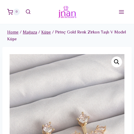
Skip
to
0
content
Home
/
Mağaza
/
Küpe
/
Pirinç Gold Renk Zirkon Taşlı V Model
Küpe