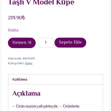
Taşlı V Model Küpe
219.90
₺
Stokta
Pirinç
Sepete Ekle
Hemen Al
Gold
Renk
Stok kodu:
BKP9291
Zirkon
Kategoriler:
Küpe
Taşlı
V
Açıklama
Model
Küpe
Açıklama
adet
– Ürün materyali pirinçtir. – Ürünlerin