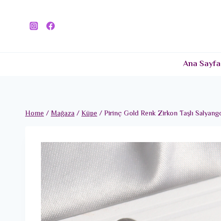
Skip
to
content
Ana Sayfa
Home
/
Mağaza
/
Küpe
/
Pirinç Gold Renk Zirkon Taşlı Salyan