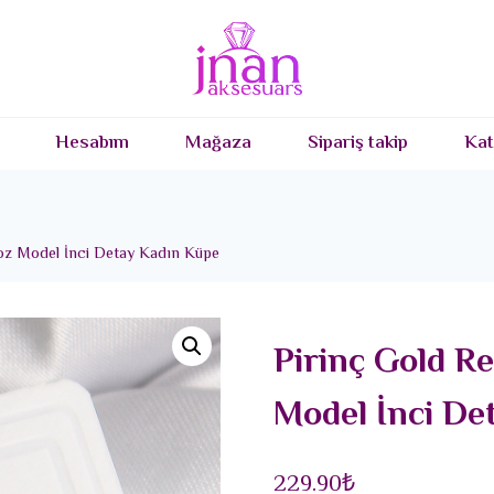
Hesabım
Mağaza
Sipariş takip
Kat
goz Model İnci Detay Kadın Küpe
Pirinç Gold R
Model İnci De
229.90
₺