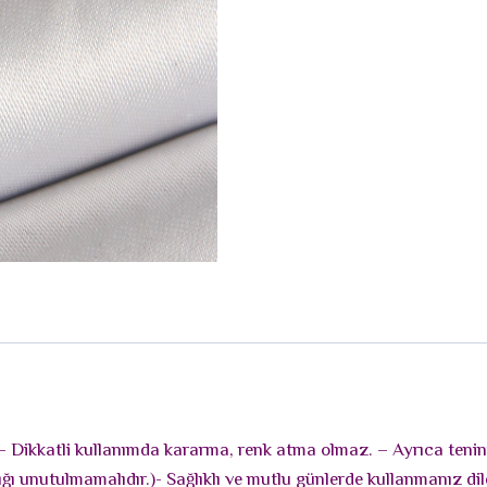
 – Dikkatli kullanımda kararma, renk atma olmaz. – Ayrıca tenin
ğı unutulmamalıdır.)- Sağlıklı ve mutlu günlerde kullanmanız dil