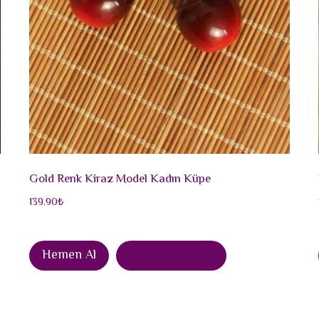
Gold Renk Kiraz Model Kadın Küpe
139.90
₺
Hemen Al
Sepete Ekle