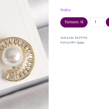
Stokta
Pirinç
Hemen Al
Gold
Renk
Stok kodu:
BKP9786
Zirkon
Kategoriler:
Küpe
Taşlı
Salyangoz
Model
İnci
Detay
Kadın
Küpe
adet