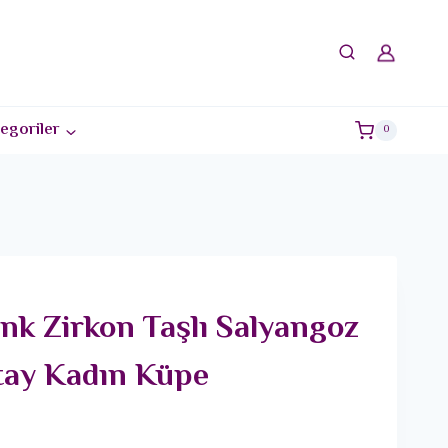
egoriler
0
enk Zirkon Taşlı Salyangoz
tay Kadın Küpe