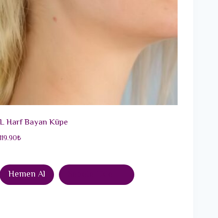
L Harf Bayan Küpe
119.90
₺
Hemen Al
Sepete Ekle