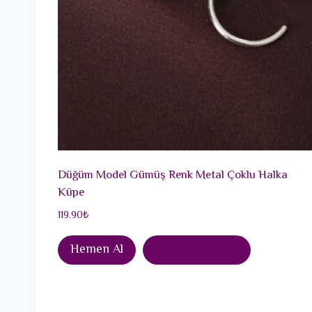
Düğüm Model Gümüş Renk Metal Çoklu Halka
Küpe
119.90
₺
Hemen Al
Sepete Ekle