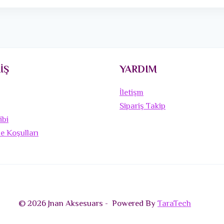
İŞ
YARDIM
İletişm
Sipariş Takip
ibi
de Koşulları
© 2026 Jnan Aksesuars - Powered By
TaraTech