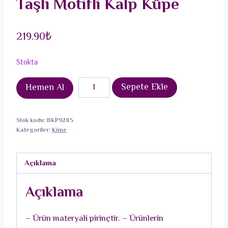
Taşlı Motifli Kalp Küpe
219.90
₺
Stokta
Pirinç
Sepete Ekle
Hemen Al
Gold
Renk
Stok kodu:
BKP9285
Zirkon
Kategoriler:
Küpe
Taşlı
Motifli
Açıklama
Kalp
Küpe
Açıklama
adet
– Ürün materyali pirinçtir. – Ürünlerin