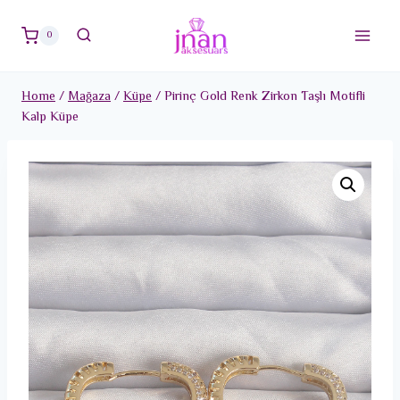
Skip
to
0
content
Home
/
Mağaza
/
Küpe
/
Pirinç Gold Renk Zirkon Taşlı Motifli
Kalp Küpe