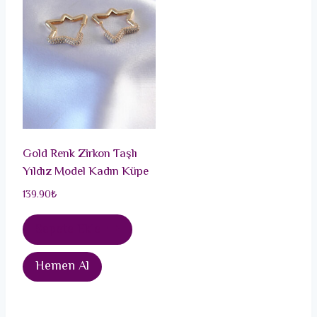
Gold Renk Zirkon Taşlı
Yıldız Model Kadın Küpe
139.90
₺
Sepete Ekle
Hemen Al