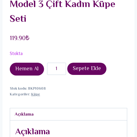
Model 3 Çift Kadın Küpe
Seti
119.90
₺
Stokta
Pirinç
Sepete Ekle
Hemen Al
Gold
Renk
Stok kodu:
BKP10608
Zirkon
Kategoriler:
Küpe
Taşlı
İncili
Açıklama
Sallantılı
Kalp
Açıklama
Model