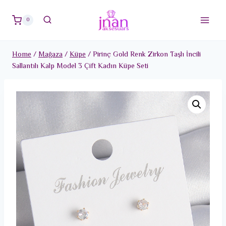
Skip
to
0
content
Home
/
Mağaza
/
Küpe
/
Pirinç Gold Renk Zirkon Taşlı İncili
Sallantılı Kalp Model 3 Çift Kadın Küpe Seti