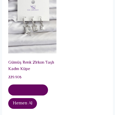
Gümüş Renk Zirkon Taşlı
Kadın Küpe
229.90
₺
Sepete Ekle
Hemen Al