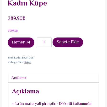
Kadın Küpe
289.90
₺
Stokta
Pirinç
Sepete Ekle
Hemen Al
Gold
Renk
Stok kodu:
BKP10017
Zirkon
Kategoriler:
Küpe
Taşlı
Halka
Açıklama
Messika
Model
Açıklama
Kadın
Küpe
– Ürün materyali pirinçtir.- Dikkatli kullanımda
adet