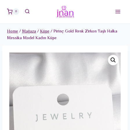
Skip
to
0
content
Home
/
Mağaza
/
Küpe
/
Pirinç Gold Renk Zirkon Taşlı Halka
Messika Model Kadın Küpe