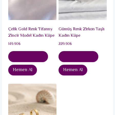
Çelik Gold Renk Tifanny
Gümüş Renk Zirkon Taşlı
Zincir Model Kadın Küpe
Kadın Küpe
149.90
₺
229.90
₺
Sepete Ekle
Sepete Ekle
Hemen Al
Hemen Al