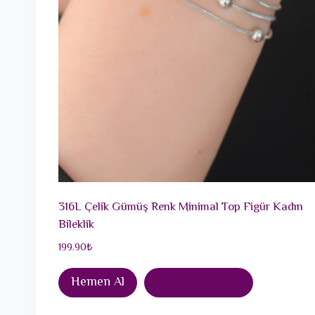
316L Çelik Gümüş Renk Minimal Top Figür Kadın
Bileklik
199.90
₺
Hemen Al
Sepete Ekle