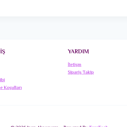
İŞ
YARDIM
İletişm
Sipariş Takip
ibi
de Koşulları