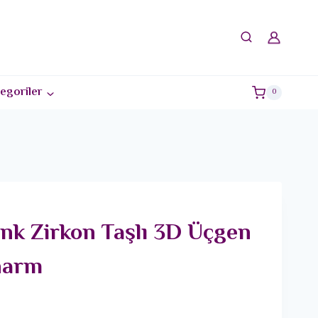
egoriler
0
enk Zirkon Taşlı 3D Üçgen
harm