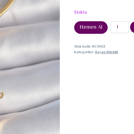
Stokta
Pirinç
Hemen Al
Gold
Renk
Stok kodu:
BC1002
Zirkon
Kategoriler:
Bayan Bileklik
Taşlı
3D
Üçgen
Model
Ajda
Charm
adet