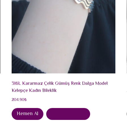
316L Kararmaz Çelik Gümüş Renk Dalga Model
Kelepçe Kadın Bileklik
204.90
₺
Hemen Al
Sepete Ekle