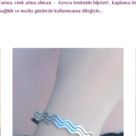
ararma, renk atma olmaz. – Ayrıca teninizin bijuteri , kaplama
Sağlıklı ve mutlu günlerde kullanmanız dileğiyle…