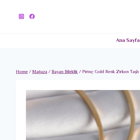
Skip
to
content
Ana Sayfa
Home
/
Mağaza
/
Bayan Bileklik
/
Pirinç Gold Renk Zirkon Taş