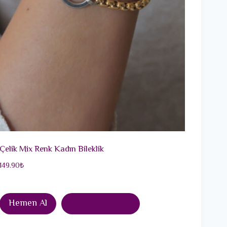
Çelik Mix Renk Kadın Bileklik
149.90
₺
Hemen Al
Sepete Ekle