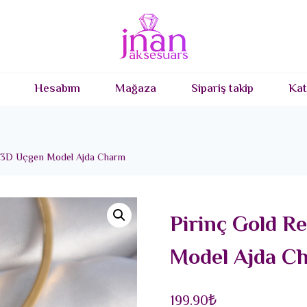
Hesabım
Mağaza
Sipariş takip
Kat
lı 3D Üçgen Model Ajda Charm
Pirinç Gold R
Model Ajda C
199.90
₺