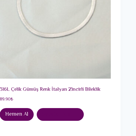
316L Çelik Gümüş Renk İtalyan Zincirli Bileklik
119.90
₺
Hemen Al
Sepete Ekle