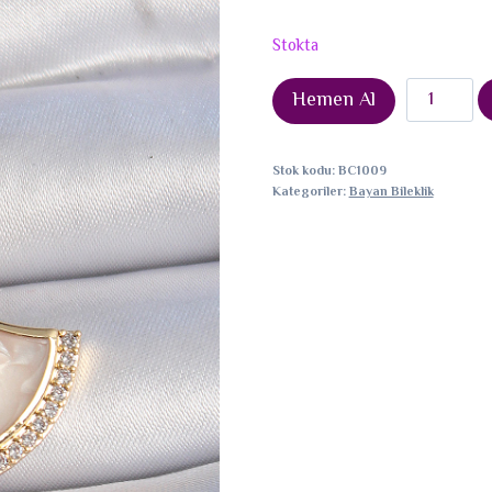
Stokta
Pirinç
Hemen Al
Gold
Renk
Stok kodu:
BC1009
Zirkon
Kategoriler:
Bayan Bileklik
Taş
Detaylı
Beyaz
Mineli
Ajda
Charm
adet