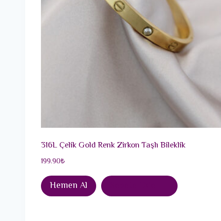
316L Çelik Gold Renk Zirkon Taşlı Bileklik
199.90
₺
Hemen Al
Sepete Ekle