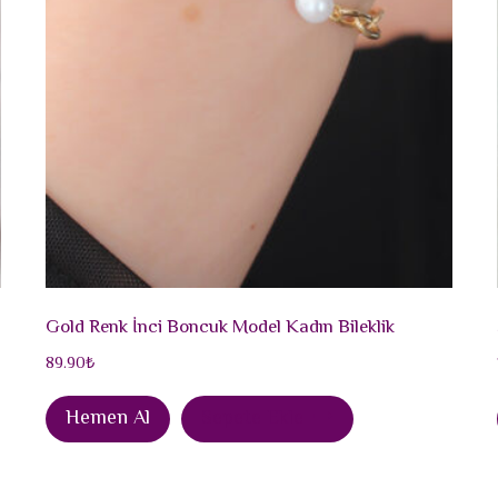
Gold Renk İnci Boncuk Model Kadın Bileklik
89.90
₺
Hemen Al
Sepete Ekle