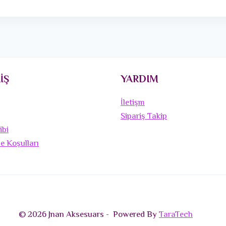
İŞ
YARDIM
İletişm
Sipariş Takip
ibi
de Koşulları
© 2026 Jnan Aksesuars - Powered By
TaraTech