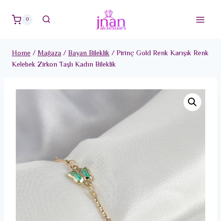
Skip
to
0
content
Home
/
Mağaza
/
Bayan Bileklik
/
Pirinç Gold Renk Karışık Renk
Kelebek Zirkon Taşlı Kadın Bileklik