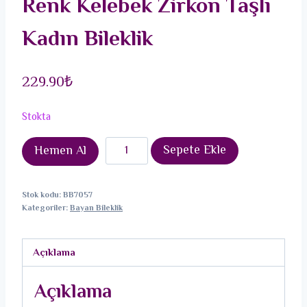
Renk Kelebek Zirkon Taşlı
Kadın Bileklik
229.90
₺
Stokta
Pirinç
Sepete Ekle
Hemen Al
Gold
Renk
Stok kodu:
BB7057
Karışık
Kategoriler:
Bayan Bileklik
Renk
Kelebek
Açıklama
Zirkon
Taşlı
Açıklama
Kadın