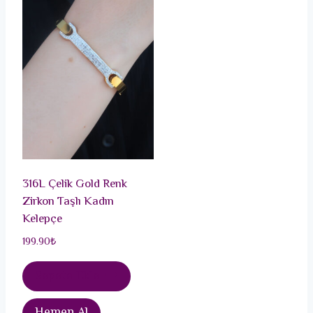
316L Çelik Gold Renk
Zirkon Taşlı Kadın
Kelepçe
199.90
₺
Sepete Ekle