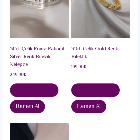
316L Çelik Roma Rakamlı
316L Çelik Gold Renk
Silver Renk Bilezik
Bileklik
Kelepçe
199.90
₺
249.90
₺
Sepete Ekle
Sepete Ekle
Hemen Al
Hemen Al