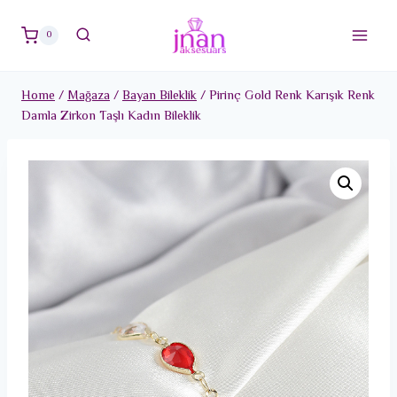
Skip
to
0
content
Home
/
Mağaza
/
Bayan Bileklik
/
Pirinç Gold Renk Karışık Renk
Damla Zirkon Taşlı Kadın Bileklik