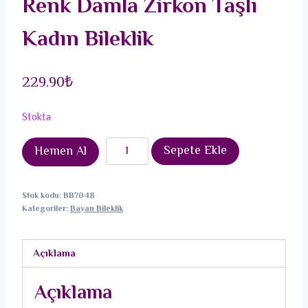
Renk Damla Zirkon Taşlı
Kadın Bileklik
229.90
₺
Stokta
Pirinç
Sepete Ekle
Hemen Al
Gold
Renk
Stok kodu:
BB7048
Karışık
Kategoriler:
Bayan Bileklik
Renk
Damla
Açıklama
Zirkon
Taşlı
Açıklama
Kadın